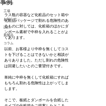
事例
展示会
工場
ラス瓶の容器など化粧品のセット箱や
お知らせ
化粧品パッケージで割れる危険性のあ
るものに対しては、化粧箱のほかにダ
設計
ンボール素材で中枠を入れることがよ
新製品
くあります。
コラム
以前、お客様より中枠を無くしてコス
トを下げることはできないかと相談が
ありありました。ただし割れの危険性
は回避したいとのご要望付きです。
単純に中枠を無くして化粧箱にすれば
もちろん割れる危険性は上がってしま
します。
そこで、板紙とダンボールを合紙した
タイプの化粧箱をご提案したところ、