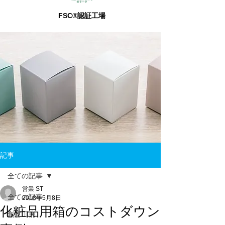
FSC®認証工場
記事
全ての記事
営業 ST
全ての記事
2018年5月8日
化粧品用箱のコストダウン
創意工夫