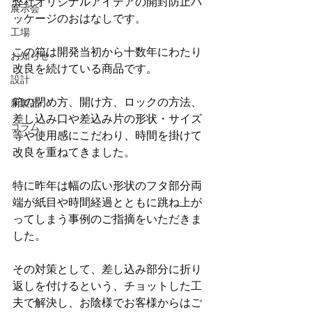
弊社オリジナルアイデアの開封防止パ
展示会
ッケージのおはなしです。
工場
この箱は開発当初から十数年にわたり
お知らせ
改良を続けている商品です。
設計
箱の閉め方、開け方、ロックの方法、
新製品
差し込み口や差込み片の形状・サイズ
コラム
等や使用感にこだわり、時間を掛けて
改良を重ねてきました。
特に昨年は幅の広い形状のフタ部分両
端が紙目や時間経過とともに跳ね上が
ってしまう事例のご指摘をいただきま
した。
その対策として、差し込み部分に折り
返しを付けるという、チョットした工
夫で解決し、お陰様でお客様からはご