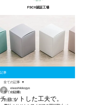
FSC®認証工場
記事
全ての記事
eiwashikikogyo
全ての記事
5月28日
チョットした工夫で。
創意工夫