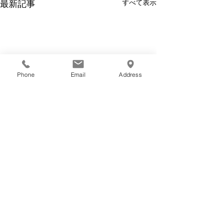
すべて表示
最新記事
Phone
Email
Address
最近の情勢
EIWA PACKAGE
INDUSTRY
観音開き型に開