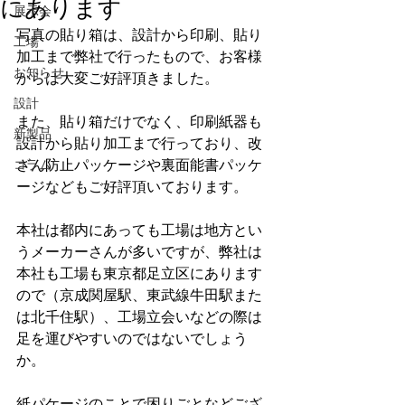
にあります
展示会
写真の貼り箱は、設計から印刷、貼り
工場
加工まで弊社で行ったもので、お客様
お知らせ
からは大変ご好評頂きました。
設計
また、貼り箱だけでなく、印刷紙器も
新製品
設計から貼り加工まで行っており、改
コラム
ざん防止パッケージや裏面能書パッケ
ージなどもご好評頂いております。
本社は都内にあっても工場は地方とい
うメーカーさんが多いですが、弊社は
本社も工場も東京都足立区にあります
ので（京成関屋駅、東武線牛田駅また
は北千住駅）、工場立会いなどの際は
足を運びやすいのではないでしょう
か。
紙パケージのことで困りごとなどござ