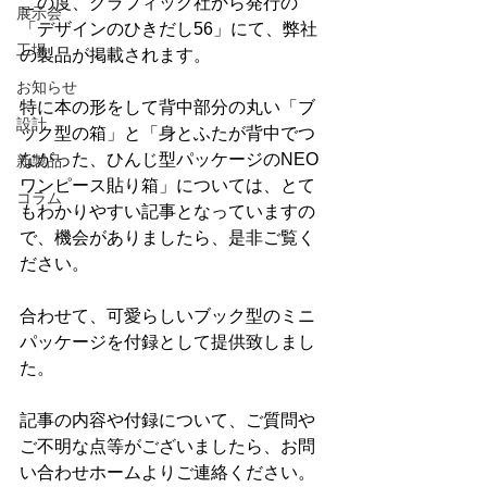
この度、グラフィック社から発行の
展示会
「デザインのひきだし56」にて、弊社
工場
の製品が掲載されます。
お知らせ
特に本の形をして背中部分の丸い「ブ
設計
ック型の箱」と「身とふたが背中でつ
ながった、ひんじ型パッケージのNEO
新製品
ワンピース貼り箱」については、とて
コラム
もわかりやすい記事となっていますの
で、機会がありましたら、是非ご覧く
ださい。
合わせて、可愛らしいブック型のミニ
パッケージを付録として提供致しまし
た。
記事の内容や付録について、ご質問や
ご不明な点等がございましたら、お問
い合わせホームよりご連絡ください。