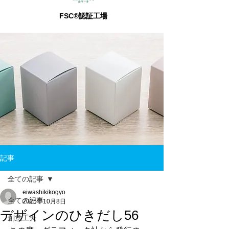
FSC®認証工場
記事
全ての記事
eiwashikikogyo
全ての記事
2025年10月8日
デザインのひきだし56
創意工夫