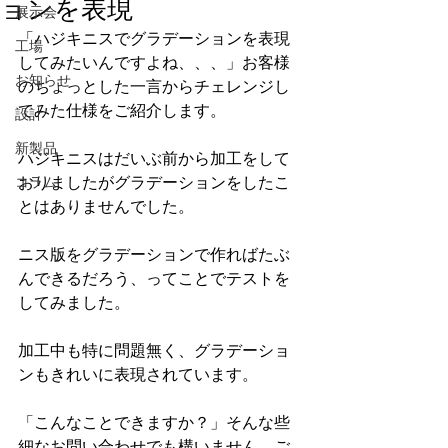
ョンを表現
展示会
「ハジキニスでグラデーションを表現
工場
してみたいんですよね、、、」お客様
お知らせ
のちょっとした一言からチェレンジし
てみた仕様をご紹介します。
設計
新製品
ハジキニスはだいぶ前から加工をして
コラム
おりましたがグラデーションをしたこ
とはありませんでした。
ニス版をグラデーションで作ればたぶ
んできるだろう、ってことでテストを
してみました。
加工中も特に問題無く、グラデーショ
ンもきれいに表現されています。
「こんなことできますか？」そんな些
細なお問い合わせでも構いません。ご