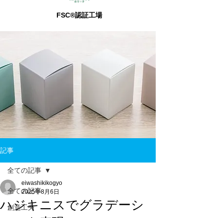
FSC®認証工場
記事
全ての記事
eiwashikikogyo
全ての記事
2025年8月6日
ハジキニスでグラデーシ
創意工夫