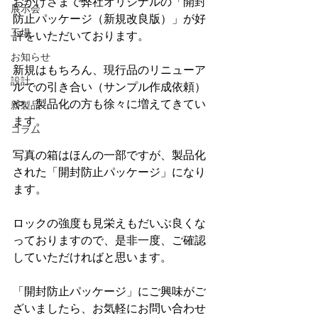
おかげさまで弊社オリジナルの「開封
展示会
防止パッケージ（新規改良版）」が好
工場
評をいただいております。
お知らせ
新規はもちろん、現行品のリニューア
設計
ルでの引き合い（サンプル作成依頼）
や、製品化の方も徐々に増えてきてい
新製品
ます。
コラム
写真の箱はほんの一部ですが、製品化
された「開封防止パッケージ」になり
ます。
ロックの強度も見栄えもだいぶ良くな
っておりますので、是非一度、ご確認
していただければと思います。
「開封防止パッケージ」にご興味がご
ざいましたら、お気軽にお問い合わせ