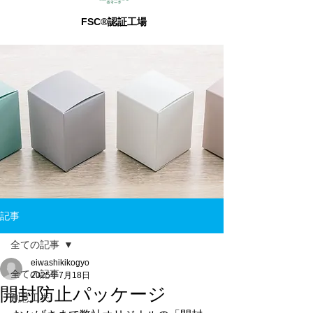
FSC®認証工場
記事
全ての記事
eiwashikikogyo
全ての記事
2025年7月18日
開封防止パッケージ
創意工夫