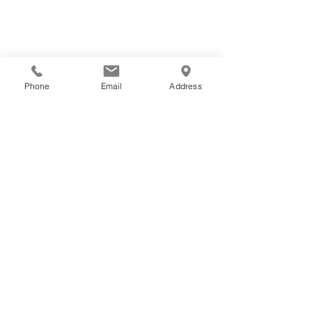
Phone
Email
Address
最近の情勢
EIWA PACKAGE
INDUSTRY
観音開き型に開