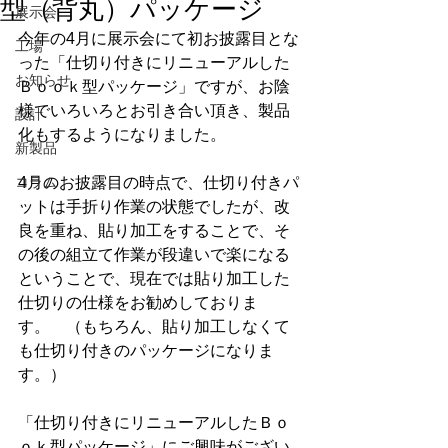
型（背丸）パッケージ
展示会
今年の4月に展示会にて初お披露目とな
工場
った「仕切り付きにリニューアルした
お知らせ
Ｂｏｏｋ型パッケージ」ですが、お陰
様でいろいろとお引き合い頂き、製品
設計
化もするようになりました。
新製品
コラム
4月のお披露目の時点で、仕切り付きパ
ットは手折り作業の状態でしたが、改
良を重ね、貼り加工をすることで、そ
の後の組立て作業が段違いで楽になる
ということで、現在では貼り加工した
仕切りの仕様をお勧めしておりま
す。　（もちろん、貼り加工しなくて
も仕切り付きのパッケージになりま
す。）
「仕切り付きにリニューアルしたＢｏ
ｏｋ型パッケージ」にご興味がござい