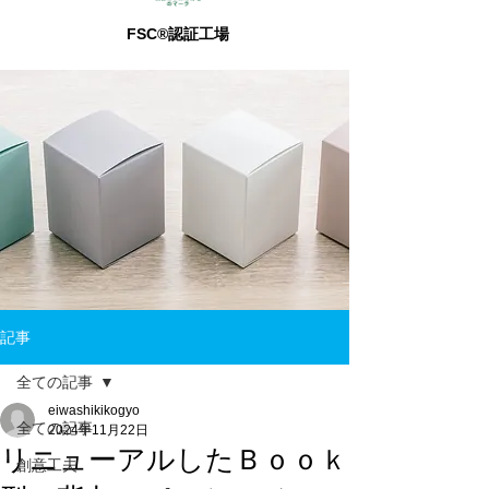
FSC®認証工場
記事
全ての記事
eiwashikikogyo
全ての記事
2024年11月22日
リニューアルしたＢｏｏｋ
創意工夫