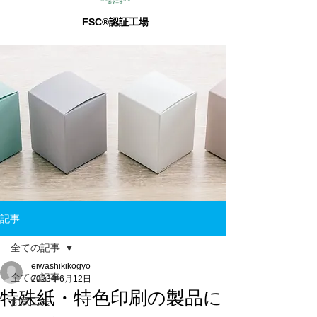
FSC®認証工場
記事
全ての記事
eiwashikikogyo
全ての記事
2023年6月12日
特殊紙・特色印刷の製品に
創意工夫