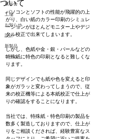
ついて
展示会
パソコンとソフトの性能が飛躍的の上
工場
がり、白い紙のカラー印刷のシミュレ
お知らせ
ーションがほとんどモニター上やデジ
タル校正で出来てしまいます。
設計
新製品
しかし、色紙や金・銀・パールなどの
コラム
特殊紙に特色の印刷となると難しくな
ります。
同じデザインでも紙や色を変えると印
象がガラッと変わってしまうので、従
来の校正機等による本紙校正で仕上が
りの確認をすることになります。
当社では、特殊紙・特色印刷の製品を
数多く製造しておりますので、仕上が
りをご相談くだされば、経験豊富なス
タッフにより、ご希望に近いご提案を