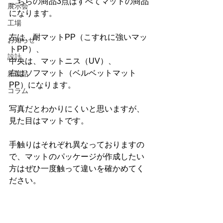
こちらの商品3点はすべてマットの商品
展示会
になります。
工場
左は、耐マットPP（こすれに強いマッ
お知らせ
トPP）、
設計
中央は、マットニス（UV）、
右はソフマット（ベルベットマット
新製品
PP）になります。
コラム
写真だとわかりにくいと思いますが、
見た目はマットです。
手触りはそれぞれ異なっておりますの
で、マットのパッケージが作成したい
方はぜひ一度触って違いを確かめてく
ださい。