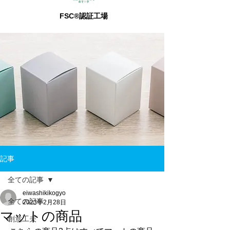
FSC®認証工場
記事
全ての記事
eiwashikikogyo
全ての記事
2023年2月28日
マットの商品
創意工夫