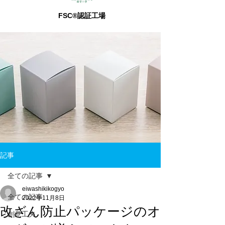
FSC®認証工場
記事
全ての記事
eiwashikikogyo
全ての記事
2022年11月8日
改ざん防止パッケージのオ
創意工夫