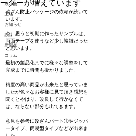
ーダーが増えています
展示会
改ざん防止パッケージの依頼が続いて
工場
います。
お知らせ
今、思うと初期に作ったサンプルは、
設計
両面テープを使うなど少し複雑だった
新製品
と思います。
コラム
最初の製品化までに様々な調整をして
完成までに時間も掛かりました。
精度の高い商品が出来たと思っていま
したが色々なお客様に見て頂き感想を
聞くとやはり、改良して行かなくて
は、ならない部分も出てきます。
意見を参考に改ざんパート①やジッパ
ータイプ、簡易型タイプなどが出来ま
した。