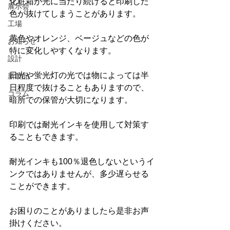
化粧箱が光に当たり続けると印刷した
展示会
色が抜けてしまうことがあります。
工場
黄色やオレンジ、ベージュなどの色が
お知らせ
特に変化しやすくなります。
設計
日光や蛍光灯の光では物によっては半
新製品
日程度で抜けることもありますので、
コラム
暗所での保管が大切になります。
印刷では耐光インキを使用して対策す
ることもできます。
耐光インキも100％退色しないというイ
ンクではありませんが、多少遅らせる
ことができます。
お困りのことがありましたら是非お声
掛けください。