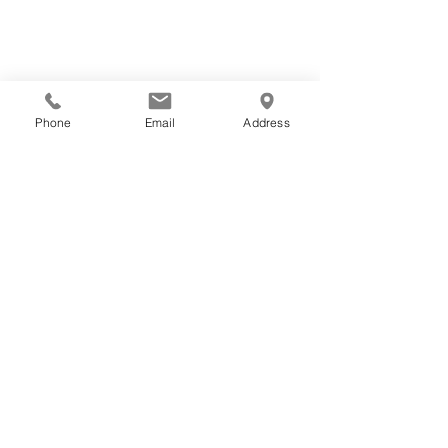
Phone
Email
Address
強い背中の秘密
EIWA PACKAGE
INDUSTRY
観音開き型に開く貼り箱