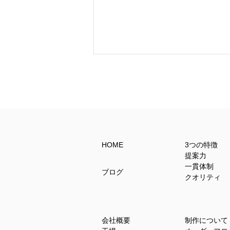
HOME
3つの特徴
推し活用パッケージも永和紙
提案力
一貫体制
器
ブログ
クオリティ
会社概要
制作について