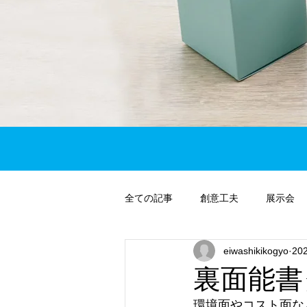
全ての記事
創意工夫
展示会
eiwashikikogyo
20
裏面能書
環境面やコスト面な