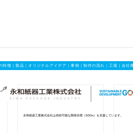
の特徴
｜
製品
｜
オリジナルアイデア
｜
事例
｜
制作の流れ
｜
工場
｜
会社
EIWA PACKAGE INDUSTRY
永和紙器工業株式会社は持続可能な開発目標（SDGs）を支援しています。