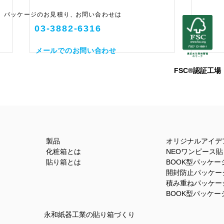
パッケージのお見積り
、
お問い合わせは
03-3882-6316
メールでのお問い合わせ
FSC®認証工場
最近の情勢
観音
製品
オリジナルアイデ
化粧箱とは
NEOワンピース
貼り箱とは
BOOK型パッケージB
開封防止パッケー
積み重ねパッケー
BOOK型パッケージ
永和紙器工業の貼り箱づくり