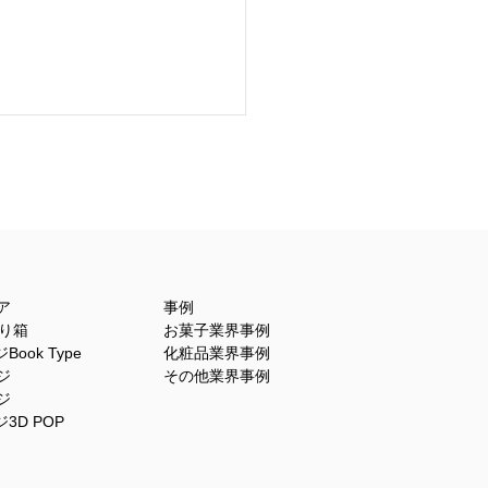
開き型に開く貼り箱
ア
事例
貼り箱
お菓子業界事例
ook Type
化粧品業界事例
ジ
その他業界事例
ジ
3D POP