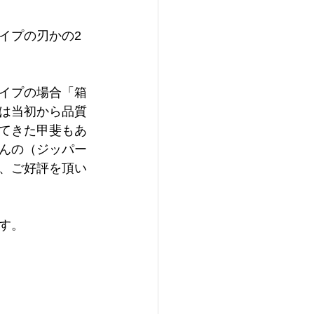
イプの刃かの2
イプの場合「箱
は当初から品質
てきた甲斐もあ
んの（ジッパー
、ご好評を頂い
す。