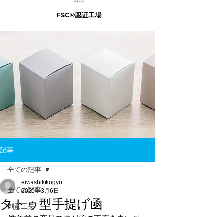
FSC®認証工場
記事
全ての記事
eiwashikikogyo
全ての記事
2020年3月6日
タトゥ型手提げ凾
創意工夫