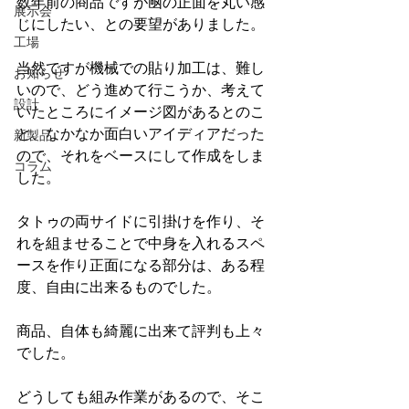
数年前の商品ですが凾の正面を丸い感
展示会
じにしたい、との要望がありました。
工場
当然ですが機械での貼り加工は、難し
お知らせ
いので、どう進めて行こうか、考えて
設計
いたところにイメージ図があるとのこ
と、なかなか面白いアイディアだった
新製品
ので、それをベースにして作成をしま
コラム
した。
タトゥの両サイドに引掛けを作り、そ
れを組ませることで中身を入れるスペ
ースを作り正面になる部分は、ある程
度、自由に出来るものでした。
商品、自体も綺麗に出来て評判も上々
でした。
どうしても組み作業があるので、そこ