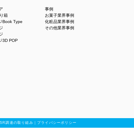
ア
事例
貼り箱
お菓子業界事例
ook Type
化粧品業界事例
ジ
その他業界事例
ジ
3D POP
CSR調達の取り組み
｜
プライバシーポリシー