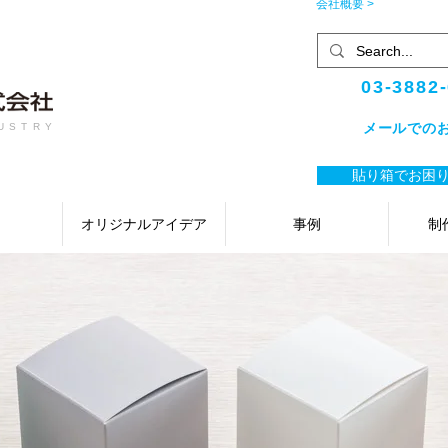
会社概要 >
03-3882
メールでの
USTRY
貼り箱でお困り
オリジナルアイデア
事例
制