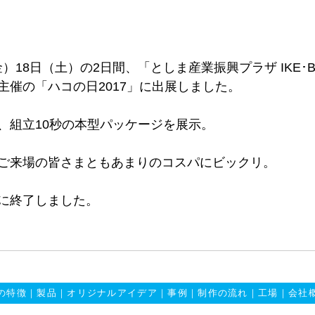
（金）18日（土）の2日間、「としま産業振興プラザ IKE･
主催の「ハコの日2017」に出展しました。
、組立10秒の本型パッケージを展示。
ご来場の皆さまともあまりのコスパにビックリ。
に終了しました。
の特徴
｜
製品
｜
オリジナルアイデア
｜
事例
｜
制作の流れ
｜
工場
｜
会社