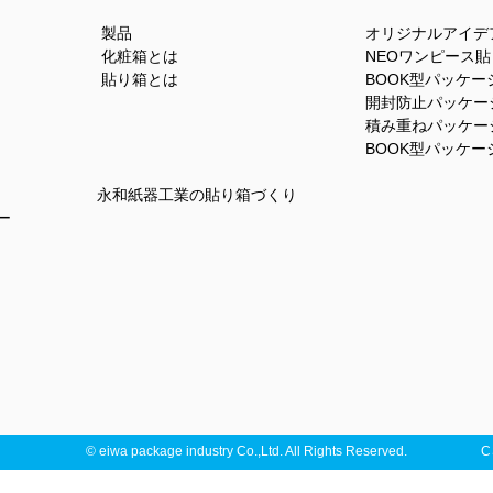
観音開き型に開く貼り箱
製品
オリジナルアイデ
化粧箱とは
NEOワンピース
貼り箱とは
BOOK型パッケージB
開封防止パッケー
積み重ねパッケー
BOOK型パッケージ
永和紙器工業の貼り箱づくり
ー
© eiwa package industry Co.,Ltd. All Rights Reserved.