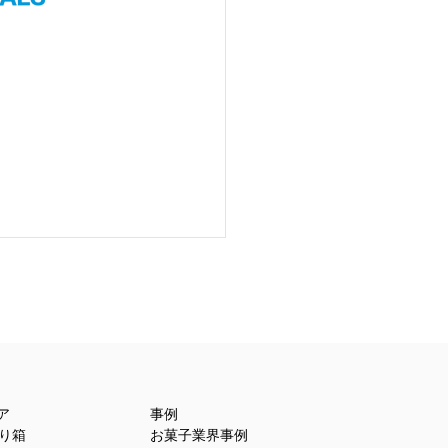
開き型に開く貼り箱
ア
事例
貼り箱
お菓子業界事例