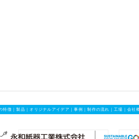
の特徴
｜
製品
｜
オリジナルアイデア
｜
事例
｜
制作の流れ
｜
工場
｜
会社